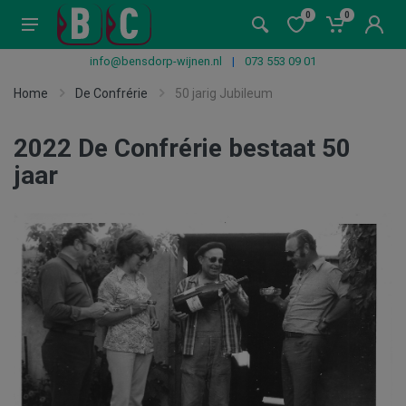
0
0
info@bensdorp-wijnen.nl
|
073 553 09 01
Home
De Confrérie
50 jarig Jubileum
2022 De Confrérie bestaat 50
jaar