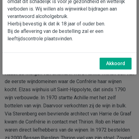
omdat dit schadelijk is voor je gezondheid en wettelijk
verboden is. Wij willen als wijnwinkel bijdragen aan
verantwoord alcoholgebruik.
Hierbij bevestig ik dat ik 18 jaar of ouder ben.
Bij de aflevering van de bestelling zal er een
leeftijdscontrole plaatsvinden.
Akkoord
Naast de Morgon van Chemarin werd Achille Thirion een van
de eerste wijndomeinen waar de Confrérie haar wijnen
kocht. Elzas wijnhuis uit Saint-Hippolyte, dat sinds 1790
wijn verbouwde. In 1970 startte Achille met het zelf
bottelen van wijn. Daarvoor verkochten zij de wijn in bulk.
Via Sterenberg een bevriende architect van Harrie de Graaf
kwam de Confrérie in contact met Thirion. Rob en Harrie
waren direct liefhebbers van de wijnen. In 1972 bestelden
zij 2000 flessen Riesling. Thirion viel van zijn stoel. Zoveel