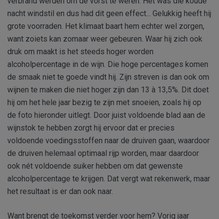
verbrand werden om de vorst te weren. Het was die koude
nacht windstil en dus had dit geen effect... Gelukkig heeft hij
grote voorraden. Het klimaat baart hem echter wel zorgen,
want zoiets kan zomaar weer gebeuren. Waar hij zich ook
druk om maakt is het steeds hoger worden
alcoholpercentage in de wijn. Die hoge percentages komen
de smaak niet te goede vindt hij. Zijn streven is dan ook om
wijnen te maken die niet hoger zijn dan 13 à 13,5%. Dit doet
hij om het hele jaar bezig te zijn met snoeien, zoals hij op
de foto hieronder uitlegt. Door juist voldoende blad aan de
wijnstok te hebben zorgt hij ervoor dat er precies
voldoende voedingsstoffen naar de druiven gaan, waardoor
de druiven helemaal optimaal rijp worden, maar daardoor
ook nét voldoende suiker hebben om dat gewenste
alcoholpercentage te krijgen. Dat vergt wat rekenwerk, maar
het resultaat is er dan ook naar.
Want brengt de toekomst verder voor hem? Vorig jaar