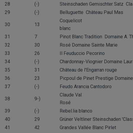
28
(-)
Steinschaden Gemischter Satz Cla
29
(-)
Belluguette Château Paul Mas
Coquelicot
30
13
blanc
31
7
Pinot Blanc Tradition Domaine A. Th
32
30
Rosé Domaine Sainte Marie
33
26
Il Feuduccio Pecorino
34
(-)
Chardonnay-Viognier Domaine Laur
35
31
Château de l'Engarran rouge
36
23
Picpoul de Pinet Prestige Domaine
37
(-)
Feudo Arancia Cantodoro
Claude Val
38
9-)
Rosé
39
(-)
Rebel.lia blanco
40
29
Grüner Veltliner Steinschaden 'Clas
41
42
Grandes Vallée Blanc Pirlet