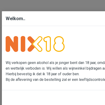
Welkom..
Contact
Bensdorp Wijnen, De Confrerie en Wijnkado
Bedrijventerrein 'De Vutter'
Wij verkopen geen alcohol als je jonger bent dan 18 jaar, omd
De Beverspijken 20 L
en wettelijk verboden is. Wij willen als wijnwinkel bijdragen
5221 ED 's-Hertogenbosch (Engelen)
Hierbij bevestig ik dat ik 18 jaar of ouder ben.
Bij de aflevering van de bestelling zal er een leeftijdscontrol
Wouter Bensdorp
T 073-5530901
M 06-22993764
e-mail: Wouter Bensdorp