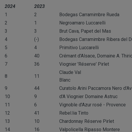
2024
2023
1
2
Bodegas Carramimbre Rueda
2
1
Negroamaro Luccarelli
3
3
Brut Cava, Papet del Mas
4
(-)
Bodegas Carramimbre Ribera del 
5
4
Primitivo Luccarelli
6
40
Crémant d'Alsace, Domaine A. Thiri
7
36
Viognier 'Réserve' Pirlet
Claude Val
8
11
Blanc
9
44
Curatolo Arini Paccamora Nero d'Av
10
9
d'A Viognier Domaine Astruc
11
6
Vignoble d'Azur rosé - Provence
12
41
Rebel.lia Tinto
13
10
Chardonnay Réserve Pirlet
14
16
Valpolicella Ripasso Montere