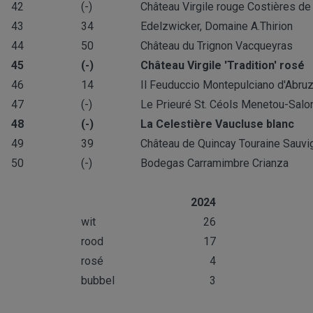
42
(-)
Château Virgile rouge Costières d
43
34
Edelzwicker, Domaine A.Thirion
44
50
Château du Trignon Vacqueyras
45
(-)
Château Virgile 'Tradition' rosé
46
14
Il Feuduccio Montepulciano d'Abru
47
(-)
Le Prieuré St. Céols Menetou-Sal
48
(-)
La Celestière Vaucluse blanc
49
39
Château de Quincay Touraine Sauv
50
(-)
Bodegas Carramimbre Crianza
2024
wit
26
rood
17
rosé
4
bubbel
3