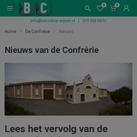
0
0
info@bensdorp-wijnen.nl
|
073 553 09 01
Home
De Confrérie
Nieuws
Nieuws van de Confrérie
Lees het vervolg van de