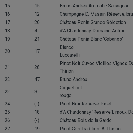
15
15
Bruno Andreu Aromatic Sauvignon
16
12
Champagne D. Massin Réserve, bru
17
20
Château Penin Grande Sélection
18
4
d'A Chardonnay Domaine Astruc
19
21
Château Penin Blanc 'Cabanes'
Bianco
20
17
Luccarelli
Pinot Noir Cuvée Vieilles Vignes D
21
28
Thirion
22
47
Bruno Andreu
Coquelicot
23
8
rouge
24
(-)
Pinot Noir Réserve Pirlet
25
18
d'A Chardonnay 'Reserve'Limoux D
26
(-)
Château Bois de la Garde
27
19
Pinot Gris Tradition A. Thirion