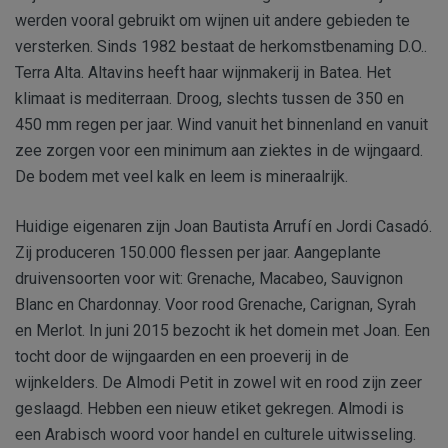
werden vooral gebruikt om wijnen uit andere gebieden te
versterken. Sinds 1982 bestaat de herkomstbenaming D.O..
Terra Alta. Altavins heeft haar wijnmakerij in Batea. Het
klimaat is mediterraan. Droog, slechts tussen de 350 en
450 mm regen per jaar. Wind vanuit het binnenland en vanuit
zee zorgen voor een minimum aan ziektes in de wijngaard.
De bodem met veel kalk en leem is mineraalrijk.
Huidige eigenaren zijn Joan Bautista Arrufí en Jordi Casadó.
Zij produceren 150.000 flessen per jaar. Aangeplante
druivensoorten voor wit: Grenache, Macabeo, Sauvignon
Blanc en Chardonnay. Voor rood Grenache, Carignan, Syrah
en Merlot. In juni 2015 bezocht ik het domein met Joan. Een
tocht door de wijngaarden en een proeverij in de
wijnkelders. De Almodi Petit in zowel wit en rood zijn zeer
geslaagd. Hebben een nieuw etiket gekregen. Almodi is
een Arabisch woord voor handel en culturele uitwisseling.