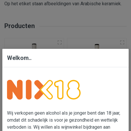
Op het etiket staan afbeeldingen van Arabische keramiek.
Producten
Welkom..
Almodi Petit negre
Almodi Petit blanc
Wij verkopen geen alcohol als je jonger bent dan 18 jaar,
€ 9,35
€ 9,35
omdat dit schadelijk is voor je gezondheid en wettelijk
verboden is. Wij willen als wijnwinkel bijdragen aan
In wijnmand
In wijnmand