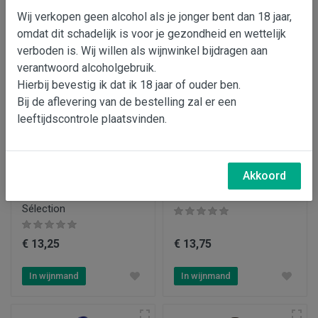
Wij verkopen geen alcohol als je jonger bent dan 18 jaar,
In wijnmand
In wijnmand
omdat dit schadelijk is voor je gezondheid en wettelijk
verboden is. Wij willen als wijnwinkel bijdragen aan
verantwoord alcoholgebruik.
Hierbij bevestig ik dat ik 18 jaar of ouder ben.
Bij de aflevering van de bestelling zal er een
leeftijdscontrole plaatsvinden.
Akkoord
Château Penin Grande
Château Penin '56' Malbec
Sélection
€ 13,25
€ 13,75
In wijnmand
In wijnmand