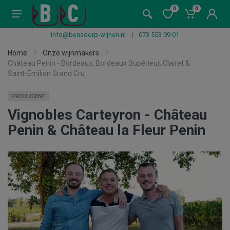
0
0
info@bensdorp-wijnen.nl
|
073 553 09 01
Home
Onze wijnmakers
Château Penin - Bordeaux, Bordeaux Supérieur, Clairet &
Saint-Emilion Grand Cru
PRODUCENT
Vignobles Carteyron - Château
Penin & Château la Fleur Penin