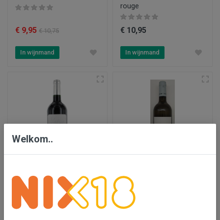
rouge
€ 9,95
€ 10,95
€ 10,75
In wijnmand
In wijnmand
Welkom..
Château Penin 'Natur'
Château Penin Blanc
'Cabanes'
€ 11,75
€ 12,55