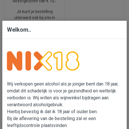
bezorgkosten van € 10,-
Je kunt je bestelling
uiteraard ook bij ons in
Den Bosch ophalen.
Welkom..
We leveren ook in België.
Nix 18
Laatste
nieuws
Wij verkopen geen
alcohol als je jonger bent
Ook dit voorjaar
Wij verkopen geen alcohol als je jonger bent dan 18 jaar,
dan 18 jaar, omdat dit
proeverijen, check de
omdat dit schadelijk is voor je gezondheid en wettelijk
schadelijk is voor je
data in de balk hierboven
:
verboden is. Wij willen als wijnwinkel bijdragen aan
gezondheid en wettelijk
En wil je zelf een
verboden is. Wij willen als
verantwoord alcoholgebruik.
wijnproeverij
wijnimporteur bijdragen
Hierbij bevestig ik dat ik 18 jaar of ouder ben.
organiseren,
klik dan
aan verantwoord
Bij de aflevering van de bestelling zal er een
hier 🍷
alcoholgebruik. Er is met
leeftijdscontrole plaatsvinden.
onze transportpartners