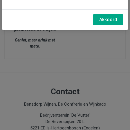
27 juni, wijnproeverij bij
afgesproken dat zij bij
ons in Den Bosch (15.00-
twijfel over de leeftijd
17.30 uur)
van de klant,
altijd naar
Akkoord
de leeftijd
van de
geadresseerde vragen.
Geniet, maar drink met
mate.
Contact
Bensdorp Wijnen, De Confrerie en Wijnkado
Bedrijventerrein 'De Vutter'
De Beverspijken 20 L
5221 ED 's-Hertogenbosch (Engelen)