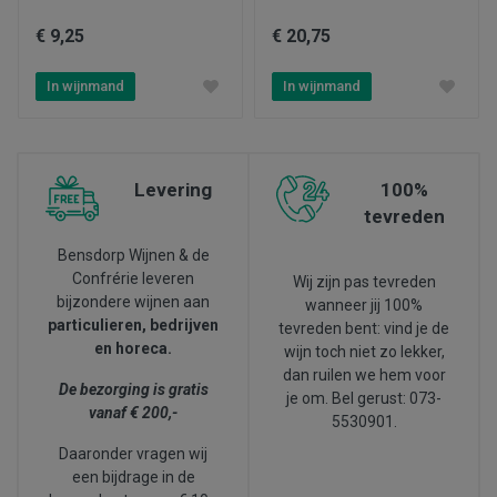
€ 9,25
€ 20,75
In wijnmand
In wijnmand
Levering
100%
tevreden
Bensdorp Wijnen & de
Confrérie leveren
Wij zijn pas tevreden
bijzondere wijnen aan
wanneer jij 100%
particulieren, bedrijven
tevreden bent: vind je de
en horeca.
wijn toch niet zo lekker,
dan ruilen we hem voor
De bezorging is gratis
je om. Bel gerust: 073-
vanaf € 200,-
5530901.
Daaronder vragen wij
een bijdrage in de