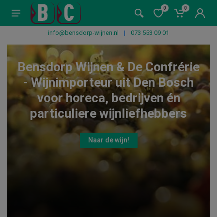
0
0
info@bensdorp-wijnen.nl
|
073 553 09 01
Bensdorp Wijnen & De Confrérie
- Wijnimporteur uit Den Bosch
voor horeca, bedrijven én
particuliere wijnliefhebbers
Naar de wijn!