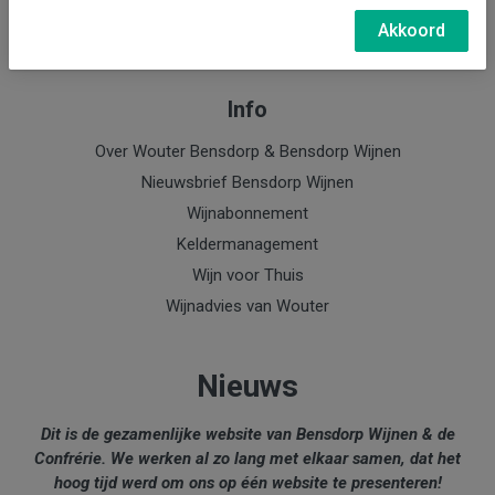
e-mail: Wouter Bensdorp
Akkoord
Info
Over Wouter Bensdorp & Bensdorp Wijnen
Nieuwsbrief Bensdorp Wijnen
Wijnabonnement
Keldermanagement
Wijn voor Thuis
Wijnadvies van Wouter
Nieuws
Dit is de gezamenlijke website van Bensdorp Wijnen & de
Confrérie. We werken al zo lang met elkaar samen, dat het
hoog tijd werd om ons op één website te presenteren!