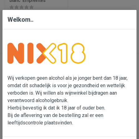
blanc 'Empreintes'
€ 17,95
Welkom..
In wijnmand
Contact
Wij verkopen geen alcohol als je jonger bent dan 18 jaar,
omdat dit schadelijk is voor je gezondheid en wettelijk
Bensdorp Wijnen, De Confrerie en Wijnkado
verboden is. Wij willen als wijnwinkel bijdragen aan
Bedrijventerrein 'De Vutter'
verantwoord alcoholgebruik.
De Beverspijken 20 L
Hierbij bevestig ik dat ik 18 jaar of ouder ben.
5221 ED 's-Hertogenbosch (Engelen)
Bij de aflevering van de bestelling zal er een
leeftijdscontrole plaatsvinden.
Wouter Bensdorp
T 073-5530901
M 06-22993764