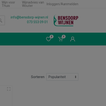
Wijn voor
Wijnadvies van
Inloggen/Aanmelden
Thuis
Wouter
info@bensdorp-wijnen.nl
073 553 09 01
0
0
Sorteren