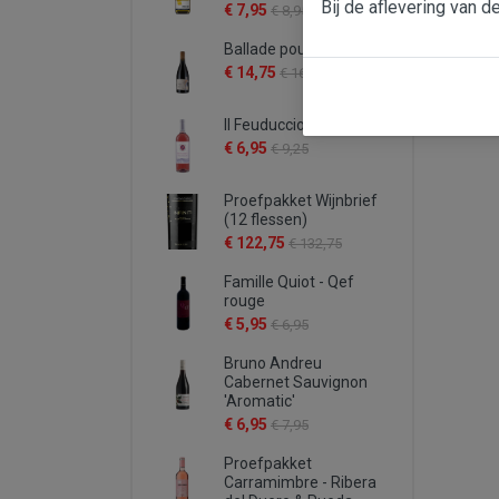
Bij de aflevering van d
€ 7,95
€ 8,95
Ballade pour Mistral
€ 14,75
€ 16,95
Il Feuduccio rosato
€ 6,95
€ 9,25
Proefpakket Wijnbrief
(12 flessen)
€ 122,75
€ 132,75
Famille Quiot - Qef
rouge
€ 5,95
€ 6,95
Bruno Andreu
Cabernet Sauvignon
'Aromatic'
€ 6,95
€ 7,95
Proefpakket
Carramimbre - Ribera