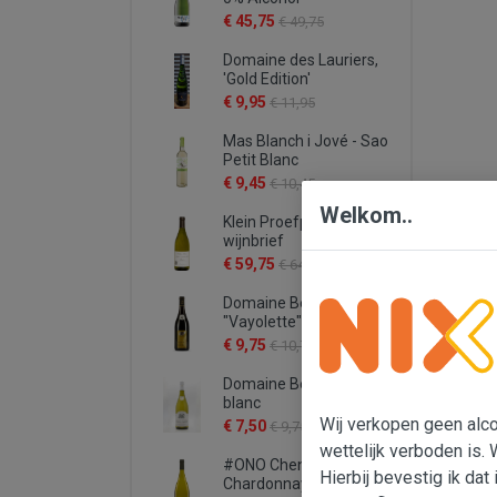
€ 45,75
€ 49,75
Domaine des Lauriers,
'Gold Edition'
€ 9,95
€ 11,95
Mas Blanch i Jové - Sao
Petit Blanc
€ 9,45
€ 10,45
Welkom..
Klein Proefpakket
wijnbrief
€ 59,75
€ 64,75
Domaine Bergeron
"Vayolette"
€ 9,75
€ 10,75
Domaine Bergeron -
blanc
Wij verkopen geen alcoh
€ 7,50
€ 9,75
wettelijk verboden is. 
#ONO Chenin -
Hierbij bevestig ik dat 
Chardonnay