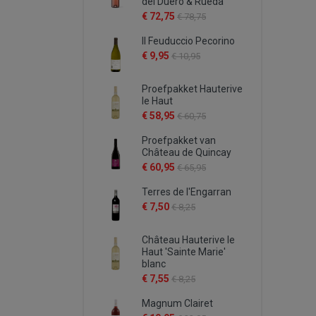
del Duero & Rueda
€ 72,75
€ 78,75
Il Feuduccio Pecorino
€ 9,95
€ 10,95
Proefpakket Hauterive
le Haut
€ 58,95
€ 60,75
Proefpakket van
Château de Quincay
€ 60,95
€ 65,95
Terres de l'Engarran
€ 7,50
€ 8,25
Château Hauterive le
Haut 'Sainte Marie'
blanc
€ 7,55
€ 8,25
Magnum Clairet