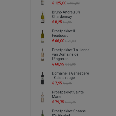
€ 125,00
€ 135,00
Bruno Andreu 0%
Chardonnay
€ 8,25
€ 8,95
Proefpakket Il
Feuduccio
€ 66,00
€ 72,00
Proefpakket 'La Lionne'
van Domaine de
l'Engarran
€ 60,95
€ 65,95
Domaine la Genestière
- Galets rouge
€ 7,95
€ 8,75
Proefpakket Sainte
Marie
€ 79,75
€ 86,75
Proefpakket Spaans
0% Alcohol