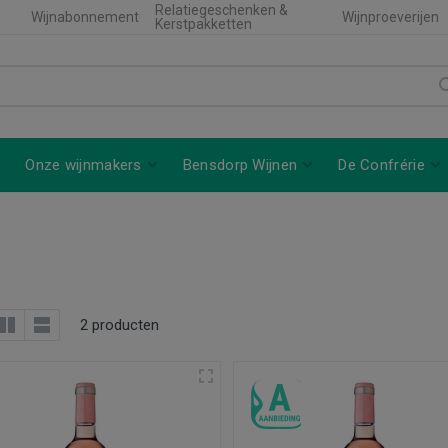
Relatiegeschenken &
Wijnabonnement
Wijnproeverijen
Kerstpakketten
Onze wijnmakers
Bensdorp Wijnen
De Confrérie
2 producten