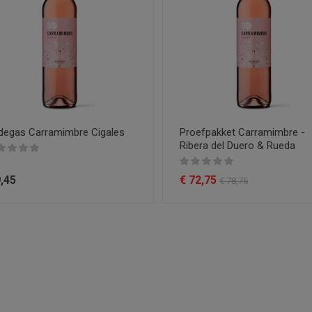
degas Carramimbre Cigales
Proefpakket Carramimbre -
Ribera del Duero & Rueda
9,45
€ 72,75
€ 78,75