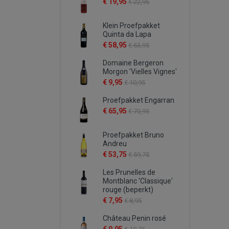
€ 19,95
€ 22,95
Klein Proefpakket
Quinta da Lapa
€ 58,95
€ 63,95
Domaine Bergeron
Morgon 'Vielles Vignes'
€ 9,95
€ 10,95
Proefpakket Engarran
€ 65,95
€ 70,95
Proefpakket Bruno
Andreu
€ 53,75
€ 59,75
Les Prunelles de
Montblanc 'Classique'
rouge (beperkt)
€ 7,95
€ 8,95
Château Penin rosé