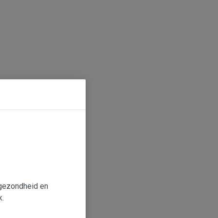
e gezondheid en
k.