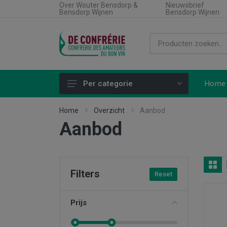
Over Wouter Bensdorp &
Nieuwsbrief
Bensdorp Wijnen
Bensdorp Wijnen
Home
Per categorie
Alle producten
Home
Overzicht
Aanbod
Aanbod
Land
Soort wijn
Regio
Filters
Reset
Type product
Aanbiedingen
Prijs