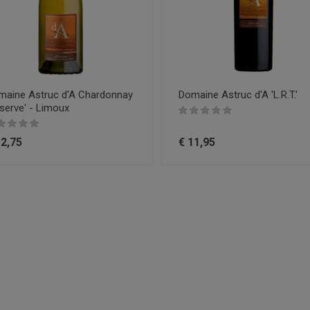
maine Astruc d'A Chardonnay
Domaine Astruc d'A 'L.R.T.'
serve' - Limoux
12,75
€ 11,95