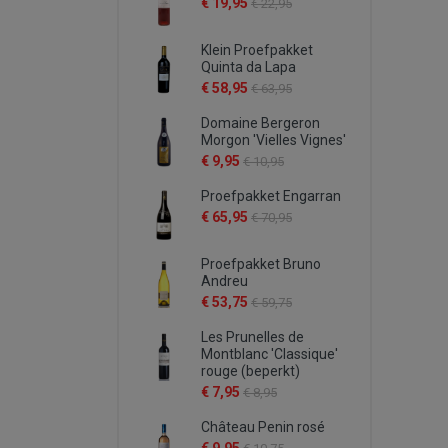
€ 19,95
€ 22,95
Klein Proefpakket
Quinta da Lapa
€ 58,95
€ 63,95
Domaine Bergeron
Morgon 'Vielles Vignes'
€ 9,95
€ 10,95
Proefpakket Engarran
€ 65,95
€ 70,95
Proefpakket Bruno
Andreu
€ 53,75
€ 59,75
Les Prunelles de
Montblanc 'Classique'
rouge (beperkt)
€ 7,95
€ 8,95
Château Penin rosé