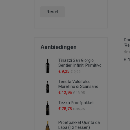
Reset
Do
'Ré
Aanbiedingen
€ 
Tinazzi San Giorgio
Sentieri Infiniti Primitivo
€ 9,25
€ 9,95
Tenuta Valdifalco
Morellino di Scansano
€ 12,95
€ 13,95
Tezza Proefpakket
€ 78,75
€ 85,75
Proefpakket Quinta da
Lapa (12 flessen)