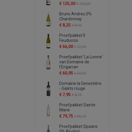
€ 125,00
€ 135,00
Bruno Andreu 0%
Chardonnay
€ 8,25
€ 8,95
Proefpakket Il
Feuduccio
€ 66,00
€ 72,00
Proefpakket 'La Lionne'
van Domaine de
l'Engarran
€ 60,95
€ 65,95
Domaine la Genestière
- Galets rouge
€ 7,95
€ 8,75
Proefpakket Sainte
Marie
€ 79,75
€ 86,75
Proefpakket Spaans
0% Alcohol