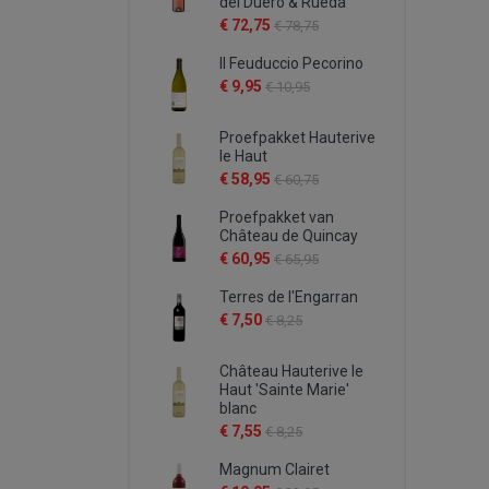
del Duero & Rueda
€ 72,75
€ 78,75
Il Feuduccio Pecorino
€ 9,95
€ 10,95
Proefpakket Hauterive
le Haut
€ 58,95
€ 60,75
Proefpakket van
Château de Quincay
€ 60,95
€ 65,95
Terres de l'Engarran
€ 7,50
€ 8,25
Château Hauterive le
Haut 'Sainte Marie'
blanc
€ 7,55
€ 8,25
Magnum Clairet