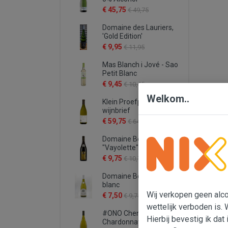
€ 45,75
€ 49,75
Domaine des Lauriers,
'Gold Edition'
€ 9,95
€ 11,95
Mas Blanch i Jové - Sao
Petit Blanc
€ 9,45
€ 10,45
Welkom..
Klein Proefpakket
wijnbrief
€ 59,75
€ 64,75
Domaine Bergeron
"Vayolette"
€ 9,75
€ 10,75
Domaine Bergeron -
blanc
Wij verkopen geen alcoh
€ 7,50
€ 9,75
wettelijk verboden is. 
#ONO Chenin -
Hierbij bevestig ik dat 
Chardonnay