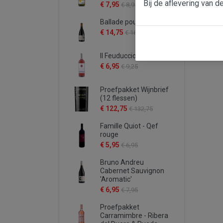
Bij de aflevering van d
€ 7,95
€ 8,95
Ballade pour Mistral
€ 14,75
€ 16,95
Il Feuduccio rosato
€ 6,95
€ 9,25
Proefpakket Wijnbrief
(12 flessen)
€ 122,75
€ 132,75
Famille Quiot - Qef
rouge
€ 5,95
€ 6,95
Bruno Andreu
Cabernet Sauvignon
'Aromatic'
€ 6,95
€ 7,95
Proefpakket
Carramimbre - Ribera