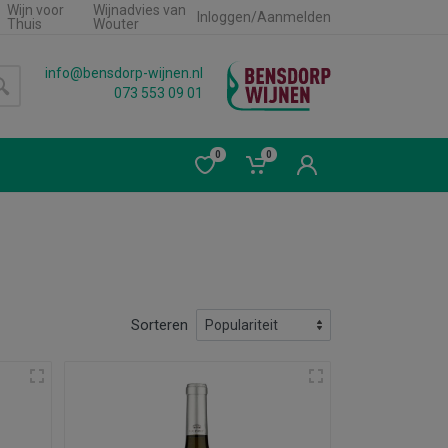
Wijn voor
Wijnadvies van
Inloggen/Aanmelden
Thuis
Wouter
info@bensdorp-wijnen.nl
073 553 09 01
0
0
Sorteren