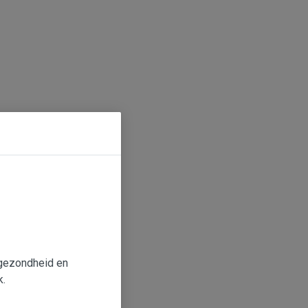
e gezondheid en
k.