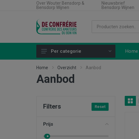
Over Wouter Bensdorp &
Nieuwsbrief
Bensdorp Wijnen
Bensdorp Wijnen
Home
Per categorie
Alle producten
Home
Overzicht
Aanbod
Aanbod
Land
Soort wijn
Regio
Filters
Reset
Type product
Aanbiedingen
Prijs