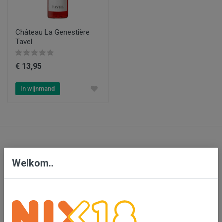
Château La Genestière
Tavel
€ 13,95
In wijnmand
Contact
Welkom..
Bensdorp Wijnen, De Confrerie en Wijnkado
Bedrijventerrein 'De Vutter'
De Beverspijken 20 L
5221 ED 's-Hertogenbosch (Engelen)