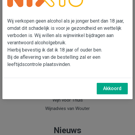
Wouter Bensdorp
T 073-5530901
Wij verkopen geen alcohol als je jonger bent dan 18 jaar,
M 06-22993764
omdat dit schadelijk is voor je gezondheid en wettelijk
e-mail: Wouter Bensdorp
verboden is. Wij willen als wijnwinkel bijdragen aan
verantwoord alcoholgebruik.
Hierbij bevestig ik dat ik 18 jaar of ouder ben.
Info
Bij de aflevering van de bestelling zal er een
leeftijdscontrole plaatsvinden.
Over Wouter Bensdorp & Bensdorp Wijnen
Nieuwsbrief Bensdorp Wijnen
Wijnabonnement
Akkoord
Keldermanagement
Wijn voor Thuis
Wijnadvies van Wouter
Nieuws